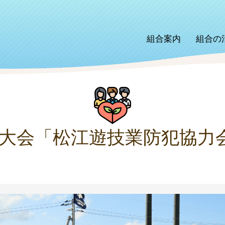
組合案内
組合の
新人大会「松江遊技業防犯協