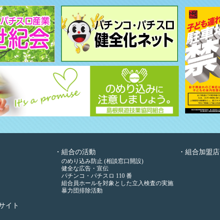
組合の活動
組合加盟店
のめり込み防止 (相談窓口開設)
健全な広告・宣伝
パチンコ・パチスロ 110 番
組合員ホールを対象とした立入検査の実施
暴力団排除活動
サイト